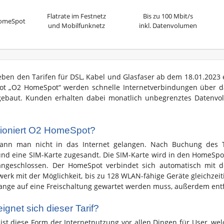
Flatrate im Festnetz
Bis zu 100 Mbit/s
omeSpot
und Mobilfunknetz
inkl. Datenvolumen
eben den Tarifen für DSL, Kabel und Glasfaser ab dem 18.01.2023 e
t „O2 HomeSpot“ werden schnelle Internetverbindungen über da
gebaut. Kunden erhalten dabei monatlich unbegrenztes Datenvo
tioniert O2 HomeSpot?
kann man nicht in das Internet gelangen. Nach Buchung des 
d eine SIM-Karte zugesandt. Die SIM-Karte wird in den HomeSpo
angeschlossen. Der HomeSpot verbindet sich automatisch mit de
rk mit der Möglichkeit, bis zu 128 WLAN-fähige Geräte gleichzeitig
lange auf eine Freischaltung gewartet werden muss, außerdem entfä
ignet sich dieser Tarif?
 ist diese Form der Internetnutzung vor allen Dingen für User, w