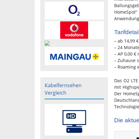
Ballungsge
HomeSpot“ 
Anwendunge
Tarifdetai
– ab 14,99 
– 24 Monate 
– AP 0,00 €
– Zuhause s
– Roaming w
Das O2 LTE 
Kabelfernsehen
mit Highspe
Vergleich
Der HomeSpo
Deutschland
Technologie
Die aktue