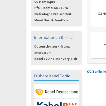
O2 HomeSpot
PŸUR Kombi ab 5 Euro
O2 H
NetCologne Preisvorteil
M-net Surf & Fon-Flats
Informationen & Hilfe
O
Datenschutzerklärung
Impressum
Kabel TV Anbieter Vergleich
O2 Tarife i
Frühere Kabel Tarife