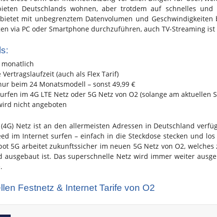
bieten Deutschlands wohnen, aber trotdem auf schnelles und 
bietet mit unbegrenztem Datenvolumen und Geschwindigkeiten b
n via PC oder Smartphone durchzuführen, auch TV-Streaming ist 
ls:
€ monatlich
Vertragslaufzeit (auch als Flex Tarif)
 nur beim 24 Monatsmodell – sonst 49,99 €
urfen im 4G LTE Netz oder 5G Netz von O2 (solange am aktuellen S
ird nicht angeboten
(4G) Netz ist an den allermeisten Adressen in Deutschland ver
ed im Internet surfen – einfach in die Steckdose stecken und los 
t 5G arbeitet zukunftssicher im neuen 5G Netz von O2, welches z
 ausgebaut ist. Das superschnelle Netz wird immer weiter ausge
.
llen Festnetz & Internet Tarife von O2