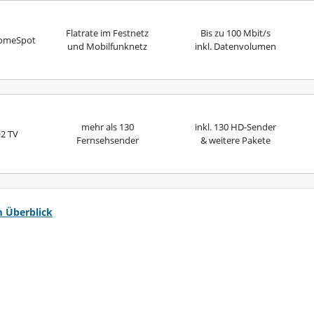
Flatrate im Festnetz
Bis zu 100 Mbit/s
omeSpot
und Mobilfunknetz
inkl. Datenvolumen
mehr als 130
inkl. 130 HD-Sender
2 TV
Fernsehsender
& weitere Pakete
m Überblick