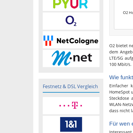
O2 H
O2 bietet n
dem Angebo
LTE/5G auf
100 Mbit/s.
Wie funk
Einfacher 
Festnetz & DSL Vergleich
HomeSpot un
Steckdose 
WLAN-Netzwe
dass nicht 
Für wen e
Interessant